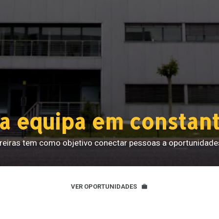
a equipa em constan
rreiras tem como objetivo conectar pessoas a oportunidade
VER OPORTUNIDADES
work