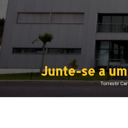
Junte-se a um
Torrestir Ca