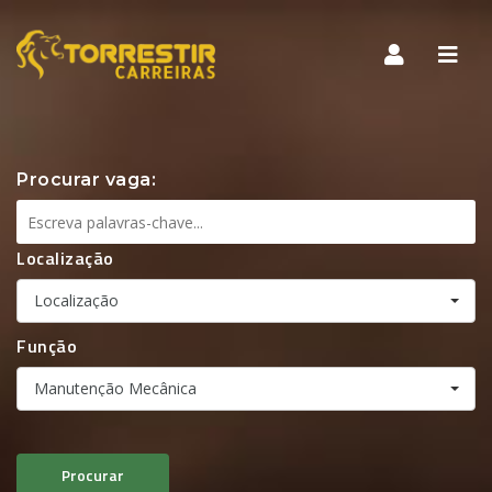
Nave
Later
Procurar vaga:
Localização
Localização
Função
Manutenção Mecânica
Procurar