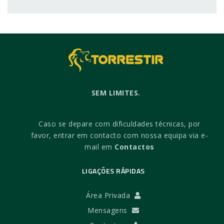
SEM LIMITES.
Caso se depare com dificuldades técnicas, por
favor, entrar em contacto com nossa equipa via e-
mail em
Contactos
LIGAÇÕES RÁPIDAS
Área Privada
Mensagens