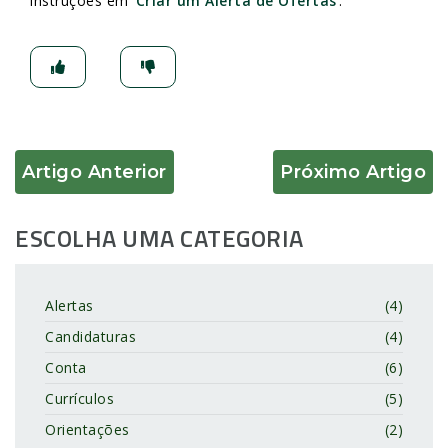
instruções em ‘
Criar um Alerta de Ofertas
‘.
2
Artigo Anterior
Próximo Artigo
ESCOLHA UMA CATEGORIA
Alertas
(4)
Candidaturas
(4)
Conta
(6)
Currículos
(5)
Orientações
(2)