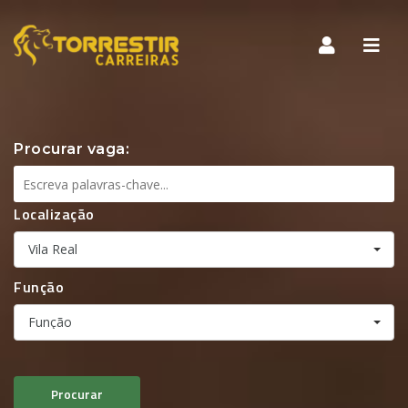
Nave
Later
Procurar vaga:
Localização
Vila Real
Função
Função
Procurar